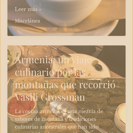
Té
Leer más »
matcha:
Miscelánea
qué
es,
cómo
prepararlo
y
Armenia: un viaje
beneficios
culinario por las
para
la
montañas que recorrió
salud
Vasili Grossman​
La cocina armenia es una mezcla de
sabores de montaña y tradiciones
culinarias ancestrales que han sido