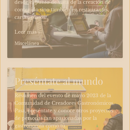
desde el punto de vista de la creación de
contenido sino también en restaurantes,
cartas, platos.
Evento
Leer más »
sobre
Miscelánea
Cocina
Judía
Preséntate al mundo
Resumen del evento de mayo 2023 de la
Comunidad de Creadores Gastronómicos.
Pasa, preséntate y conoce otros proyectos
de personas tan apasionadas por la
gastronomía como tú.