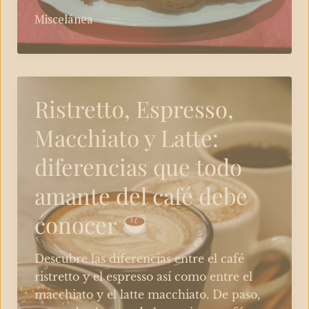
cachopo
Miscelánea
que
hizo
llorar
a
los
Ristretto, Espresso,
niños
Macchiato y Latte:
diferencias que todo
amante del café debe
conocer
Descubre las diferencias entre el café
ristretto y el espresso así como entre el
macchiato y el latte macchiato. De paso,