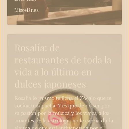
en
Miscelánea
cocina
implica
sudor…
¿Siempre?
Rosalía: de
restaurantes de toda la
vida a lo último en
dulces japoneses
Rosalía lo mismo te llena el Zócalo que te
cocina una paella. Y es que de no ser por
su pasión por la música y los viajes, a los
amantes de la astrología no le cabría duda
alguna de que está influenciada por el