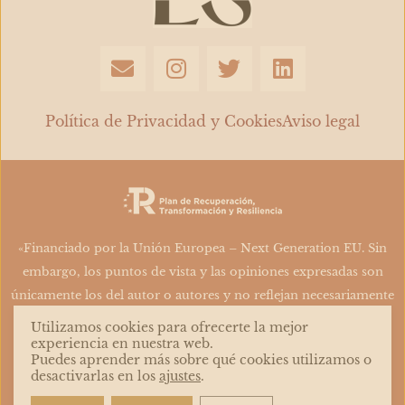
E
I
T
L
n
n
w
i
v
s
i
n
e
t
t
k
Política de Privacidad y Cookies
Aviso legal
l
a
t
e
o
g
e
d
p
r
r
i
e
a
n
m
«Financiado por la Unión Europea – Next Generation EU. Sin
embargo, los puntos de vista y las opiniones expresadas son
únicamente los del autor o autores y no reflejan necesariamente
los de la Unión Europea o la Comisión Europea. Ni la Unión
Utilizamos cookies para ofrecerte la mejor
Europea ni la Comisión Europea pueden ser consideradas
experiencia en nuestra web.
Puedes aprender más sobre qué cookies utilizamos o
responsables de las mismas»
desactivarlas en los
ajustes
.