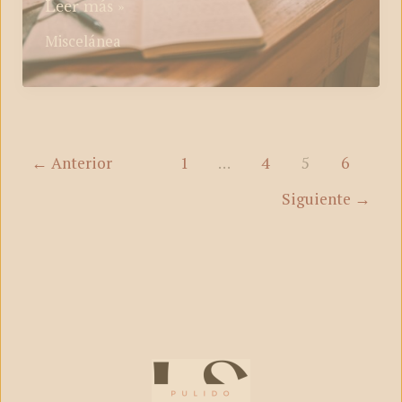
Conoce
Leer más »
al
Miscelánea
editor
←
Anterior
1
…
4
5
6
Siguiente
→