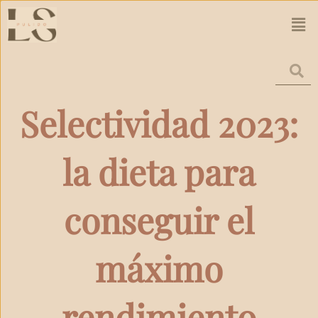
Ir
Men
al
contenido
Selectividad 2023:
la dieta para
conseguir el
máximo
rendimiento