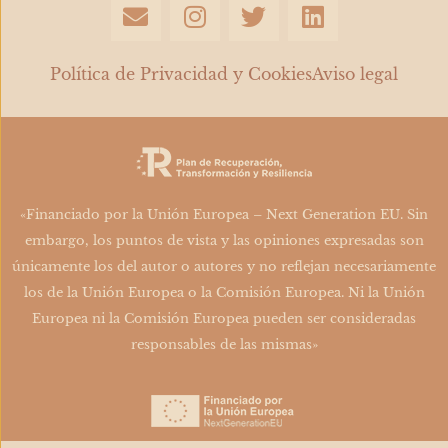
E
I
T
L
n
n
w
i
v
s
i
n
e
t
t
k
Política de Privacidad y Cookies
Aviso legal
l
a
t
e
o
g
e
d
p
r
r
i
e
a
n
m
«Financiado por la Unión Europea – Next Generation EU. Sin
embargo, los puntos de vista y las opiniones expresadas son
únicamente los del autor o autores y no reflejan necesariamente
los de la Unión Europea o la Comisión Europea. Ni la Unión
Europea ni la Comisión Europea pueden ser consideradas
responsables de las mismas»