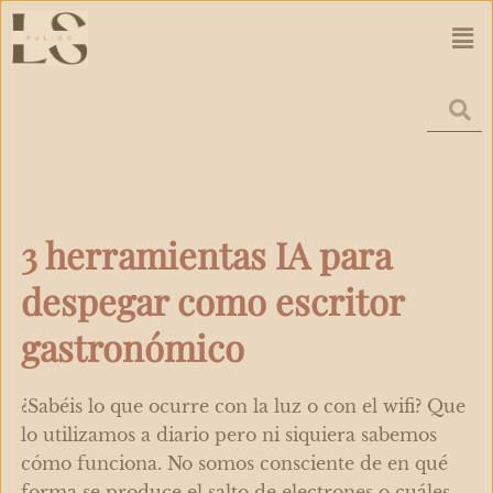
Ir
Men
al
contenido
3 herramientas IA para
despegar como escritor
gastronómico
¿Sabéis lo que ocurre con la luz o con el wifi? Que
lo utilizamos a diario pero ni siquiera sabemos
cómo funciona. No somos consciente de en qué
forma se produce el salto de electrones o cuáles