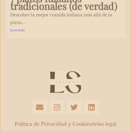
tradicionales (de verdad)
Descubre la mejor comida italiana más allá de la
pizza...
Leer más
E
I
T
L
n
n
w
i
v
s
i
n
e
t
t
k
Política de Privacidad y Cookies
Aviso legal