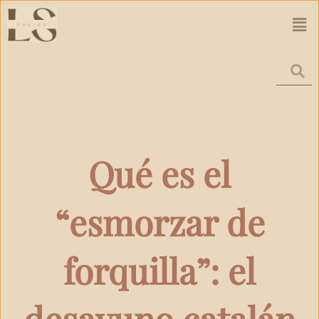
Ir
Men
al
contenido
Qué es el
“esmorzar de
forquilla”: el
desayuno catalán