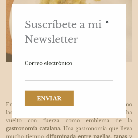
×
Suscríbete a mi
Newsletter
Correo electrónico
El resurgir urbano del
esmorzar
En los últimos años y gracias a iniciativas como
las de Albert Molins, el
esmorzar de forquilla
ha
vuelto con fuerza como emblema de la
gastronomía catalana.
Una gastronomía que lleva
mucho tiempo
difuminada entre paellas, tapas
y