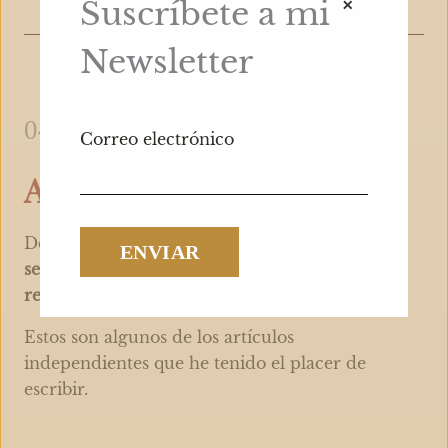
×
Suscríbete a mi
Newsletter
04
Correo electrónico
Artículos
Desde un buen repaso a la
mesa
sefardí
hasta un paseo por el último
restaurante israelí
de la ciudad.
Estos son algunos de los artículos
independientes que he tenido el placer de
escribir.