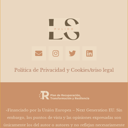
E
I
T
L
n
n
w
i
v
s
i
n
e
t
t
k
Política de Privacidad y Cookies
Aviso legal
l
a
t
e
o
g
e
d
p
r
r
i
e
a
n
m
«Financiado por la Unión Europea – Next Generation EU. Sin
embargo, los puntos de vista y las opiniones expresadas son
únicamente los del autor o autores y no reflejan necesariamente