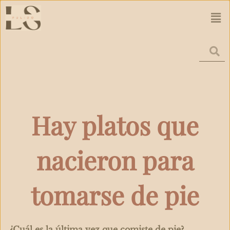
Ir
Men
al
contenido
Hay platos que
nacieron para
tomarse de pie
¿Cuál es la última vez que comiste de pie?