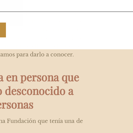
municación consigue que
ubrir que un ingrediente fue
ciudad, o que tus tatarabuelos
que hoy ya no existen, tiene
estra de ellos es el caso del
izamos para darlo a conocer.
a en persona que
o desconocido a
ersonas
una Fundación que tenía una de