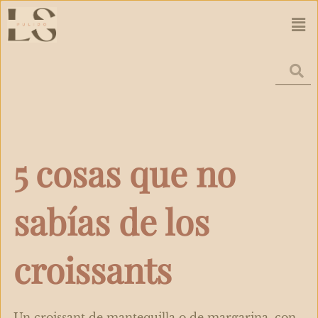
Ir
Men
al
contenido
5 cosas que no
sabías de los
croissants
Un croissant de mantequilla o de margarina, con