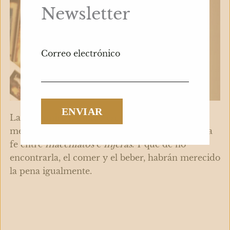
Newsletter
Correo electrónico
Laia Shamirian Pulido escritora gastronómica,
mestiza y viajera. Dice que puede encontrarse la
fe entre
macchiatos
e
injeras
. Y que de no
encontrarla, el comer y el beber, habrán merecido
la pena igualmente.