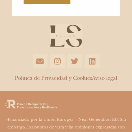
Vida
con
la
Dieta
Ideal
E
I
T
L
n
n
w
i
v
s
i
n
e
t
t
k
Política de Privacidad y Cookies
Aviso legal
l
a
t
e
o
g
e
d
p
r
r
i
e
a
n
m
«Financiado por la Unión Europea – Next Generation EU. Sin
embargo, los puntos de vista y las opiniones expresadas son