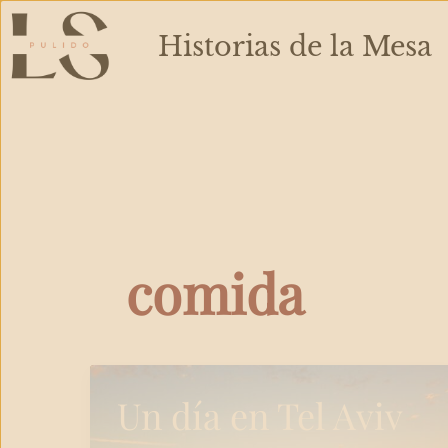
Ir
al
Historias de la Mesa
contenido
comida
Un día en Tel Aviv