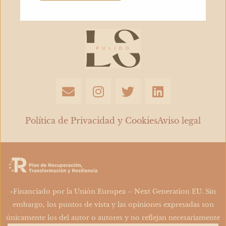
de
lo
que
comía​
E
I
T
L
n
n
w
i
v
s
i
n
e
t
t
k
Política de Privacidad y Cookies
Aviso legal
l
a
t
e
o
g
e
d
p
r
r
i
e
a
n
m
«Financiado por la Unión Europea – Next Generation EU. Sin
embargo, los puntos de vista y las opiniones expresadas son
únicamente los del autor o autores y no reflejan necesariamente