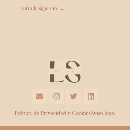
Entrada siguiente
→
E
I
T
L
n
n
w
i
v
s
i
n
e
t
t
k
Política de Privacidad y Cookies
Aviso legal
l
a
t
e
o
g
e
d