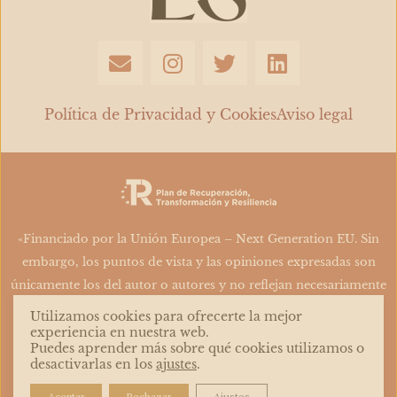
E
I
T
L
n
n
w
i
v
s
i
n
e
t
t
k
Política de Privacidad y Cookies
Aviso legal
l
a
t
e
o
g
e
d
p
r
r
i
e
a
n
m
«Financiado por la Unión Europea – Next Generation EU. Sin
embargo, los puntos de vista y las opiniones expresadas son
únicamente los del autor o autores y no reflejan necesariamente
los de la Unión Europea o la Comisión Europea. Ni la Unión
Utilizamos cookies para ofrecerte la mejor
Europea ni la Comisión Europea pueden ser consideradas
experiencia en nuestra web.
Puedes aprender más sobre qué cookies utilizamos o
responsables de las mismas»
desactivarlas en los
ajustes
.
Aceptar
Rechazar
Ajustes