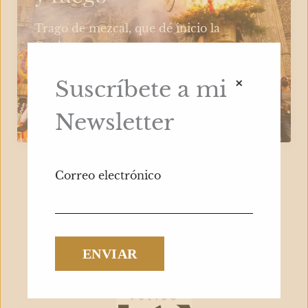
Trago de mezcal, que dé inicio la
Guelaguetza.
×
Mezcal,
Leer más »
Suscríbete a mi
mujeres,
Gastronomía México
Newsletter
flores
y
fuego
Correo electrónico