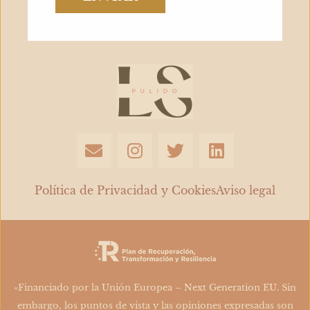
E
I
T
L
n
n
w
i
v
s
i
n
e
t
t
k
Política de Privacidad y Cookies
Aviso legal
l
a
t
e
o
g
e
d
p
r
r
i
e
a
n
m
«Financiado por la Unión Europea – Next Generation EU. Sin
embargo, los puntos de vista y las opiniones expresadas son