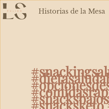
Ir
al
Historias de la Mesa
contenido
#snackingsal
#dietasaluda
#opcionesde
#comidasrapi
#snacksbajos
#snacksketo