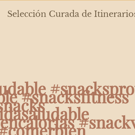
Selección Curada de Itinerario
udable #snackspro
ble #snacksfitness
snacks
dasaludable
encalorías #snack
 #comerbien