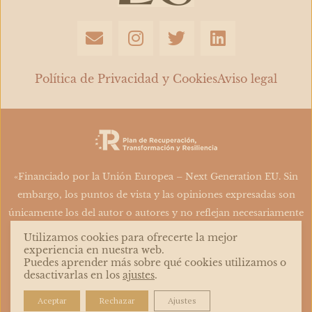
E
I
T
L
n
n
w
i
v
s
i
n
e
t
t
k
Política de Privacidad y Cookies
Aviso legal
l
a
t
e
o
g
e
d
p
r
r
i
e
a
n
m
«Financiado por la Unión Europea – Next Generation EU. Sin
embargo, los puntos de vista y las opiniones expresadas son
únicamente los del autor o autores y no reflejan necesariamente
los de la Unión Europea o la Comisión Europea. Ni la Unión
Utilizamos cookies para ofrecerte la mejor
Europea ni la Comisión Europea pueden ser consideradas
experiencia en nuestra web.
Puedes aprender más sobre qué cookies utilizamos o
responsables de las mismas»
desactivarlas en los
ajustes
.
Aceptar
Rechazar
Ajustes