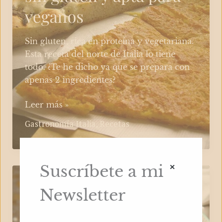
veganos
Sin gluten, rica en proteína y vegetariana.
Esta receta del norte de Italia lo tiene
todo. ¿Te he dicho ya que se prepara con
apenas 2 ingredientes?
La
Leer más »
Farinata,
Gastronomía Italia
,
Recetas
la
no
pizza
×
Suscríbete a mi
sin
gluten
Platos italianos (que no
Newsletter
y
son pasta ni pizza)
apta
para