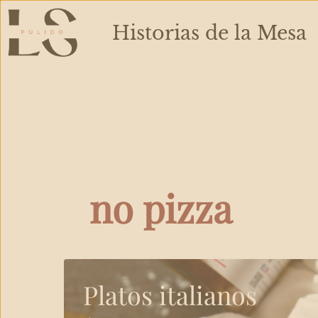
Ir
al
Historias de la Mesa
contenido
no pizza
Platos italianos