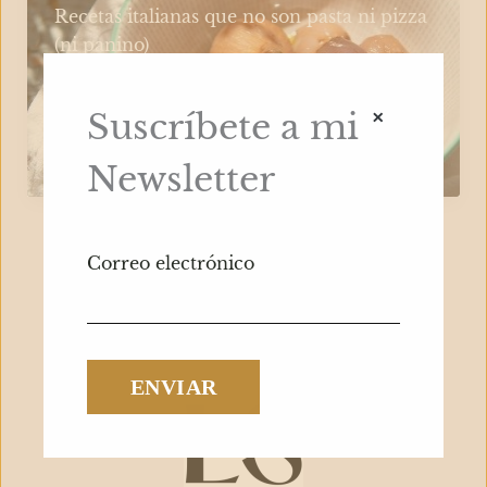
Recetas italianas que no son pasta ni pizza
(ni panino)
Platos
Leer más »
×
Suscríbete a mi
italianos
Gastronomía España
(que
Newsletter
no
son
pasta
Correo electrónico
ni
pizza)