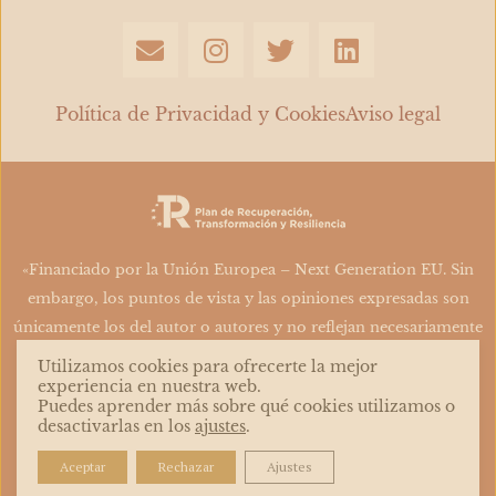
E
I
T
L
n
n
w
i
v
s
i
n
e
t
t
k
Política de Privacidad y Cookies
Aviso legal
l
a
t
e
o
g
e
d
p
r
r
i
e
a
n
m
«Financiado por la Unión Europea – Next Generation EU. Sin
embargo, los puntos de vista y las opiniones expresadas son
únicamente los del autor o autores y no reflejan necesariamente
los de la Unión Europea o la Comisión Europea. Ni la Unión
Utilizamos cookies para ofrecerte la mejor
Europea ni la Comisión Europea pueden ser consideradas
experiencia en nuestra web.
Puedes aprender más sobre qué cookies utilizamos o
responsables de las mismas»
desactivarlas en los
ajustes
.
Aceptar
Rechazar
Ajustes