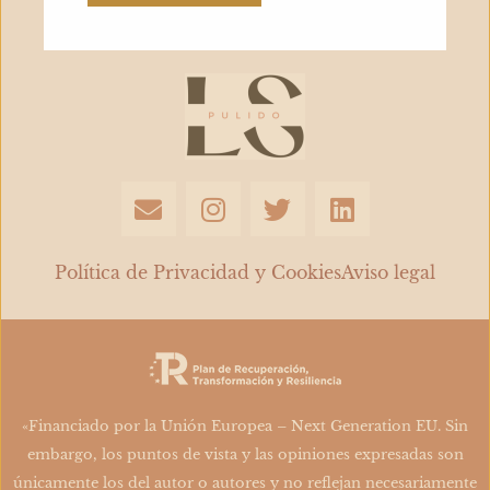
E
I
T
L
n
n
w
i
v
s
i
n
e
t
t
k
Política de Privacidad y Cookies
Aviso legal
l
a
t
e
o
g
e
d
p
r
r
i
e
a
n
m
«Financiado por la Unión Europea – Next Generation EU. Sin
embargo, los puntos de vista y las opiniones expresadas son
únicamente los del autor o autores y no reflejan necesariamente