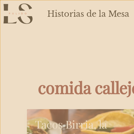
Ir
al
Historias de la Mesa
contenido
comida calle
Tacos Birria, la