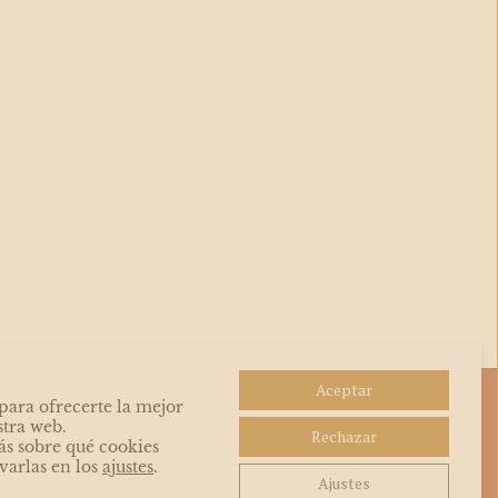
Aceptar
para ofrecerte la mejor
las
stra web.
Rechazar
de la
s sobre qué cookies
varlas en los
ajustes
.
ser
Ajustes