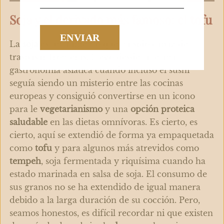
Soja y el derivado más famoso: el tofu
La
soja
es un alimento que ha sido capaz de
traspasar fronteras. Llegó desde la lejana
gastronomía asiática cuando incluso el sushi
seguía siendo un misterio entre las cocinas
europeas y consiguió convertirse en un icono
para le
vegetarianismo
y una
opción proteica
saludable
en las dietas omnívoras. Es cierto, es
cierto, aquí se extendió de forma ya empaquetada
como
tofu
y para algunos más atrevidos como
tempeh
, soja fermentada y riquísima cuando ha
estado marinada en salsa de soja. El consumo de
sus granos no se ha extendido de igual manera
debido a la larga duración de su cocción. Pero,
seamos honestos, es difícil recordar ni que existen