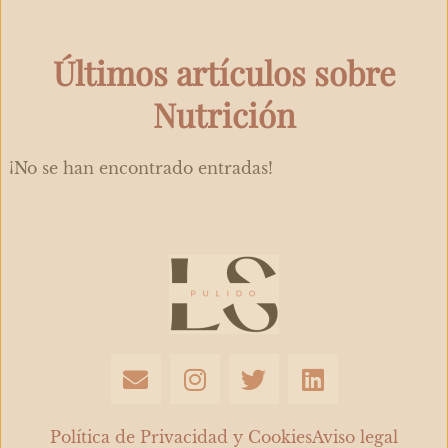
Últimos artículos sobre
Nutrición
¡No se han encontrado entradas!
E
I
T
L
n
n
w
i
v
s
i
n
e
t
t
k
Política de Privacidad y Cookies
Aviso legal