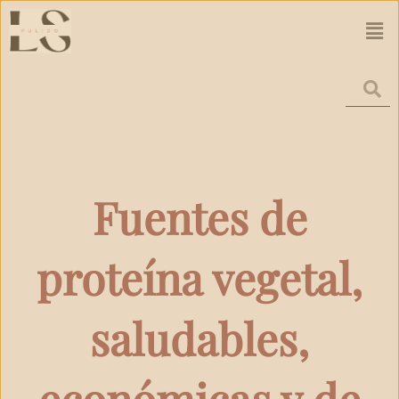
Ir
Men
al
contenido
Fuentes de
proteína vegetal,
saludables,
económicas y de