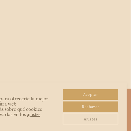
Aceptar
para ofrecerte la mejor
las
stra web.
Rechazar
de la
s sobre qué cookies
varlas en los
ajustes
.
ser
Ajustes