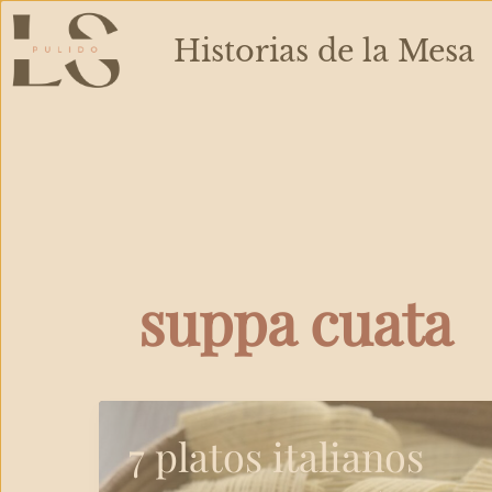
Ir
al
Historias de la Mesa
contenido
suppa cuata
7 platos italianos