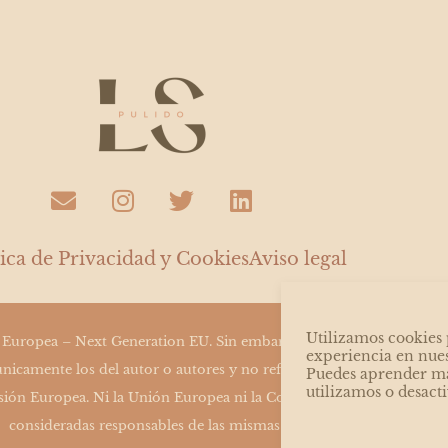
E
I
T
L
n
n
w
i
v
s
i
n
e
t
t
k
tica de Privacidad y Cookies
Aviso legal
l
a
t
e
o
g
e
d
p
r
r
i
Utilizamos cookies 
 Europea – Next Generation EU. Sin embargo, los puntos de vista y 
e
a
n
experiencia en nue
nicamente los del autor o autores y no reflejan necesariamente los 
Puedes aprender má
m
utilizamos o desacti
ión Europea. Ni la Unión Europea ni la Comisión Europea pueden 
consideradas responsables de las mismas»