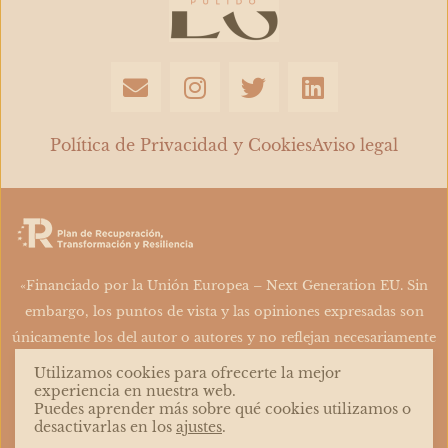
E
I
T
L
n
n
w
i
v
s
i
n
e
t
t
k
Política de Privacidad y Cookies
Aviso legal
l
a
t
e
o
g
e
d
p
r
r
i
e
a
n
m
«Financiado por la Unión Europea – Next Generation EU. Sin
embargo, los puntos de vista y las opiniones expresadas son
únicamente los del autor o autores y no reflejan necesariamente
los de la Unión Europea o la Comisión Europea. Ni la Unión
Utilizamos cookies para ofrecerte la mejor
Europea ni la Comisión Europea pueden ser consideradas
experiencia en nuestra web.
Puedes aprender más sobre qué cookies utilizamos o
responsables de las mismas»
desactivarlas en los
ajustes
.