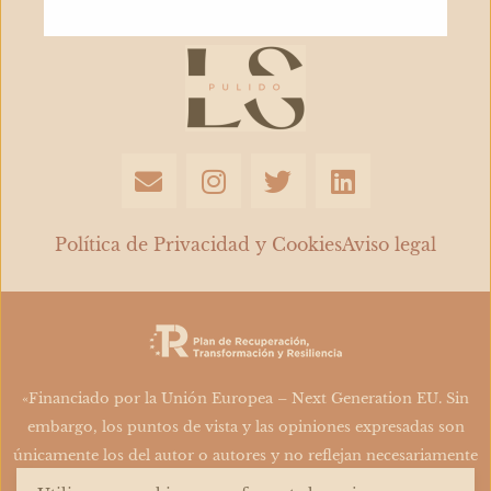
E
I
T
L
n
n
w
i
v
s
i
n
e
t
t
k
Política de Privacidad y Cookies
Aviso legal
l
a
t
e
o
g
e
d
p
r
r
i
e
a
n
m
«Financiado por la Unión Europea – Next Generation EU. Sin
embargo, los puntos de vista y las opiniones expresadas son
únicamente los del autor o autores y no reflejan necesariamente
los de la Unión Europea o la Comisión Europea. Ni la Unión