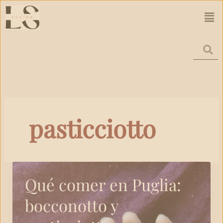
Ir
Men
al
contenido
pasticciotto
Qué comer en Puglia:
bocconotto y