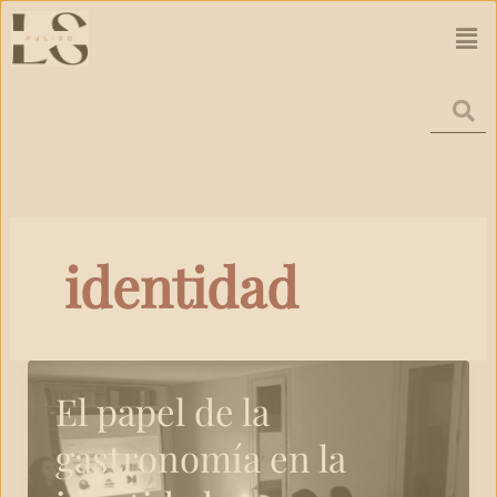
Ir
Men
al
contenido
identidad
El papel de la
gastronomía en la