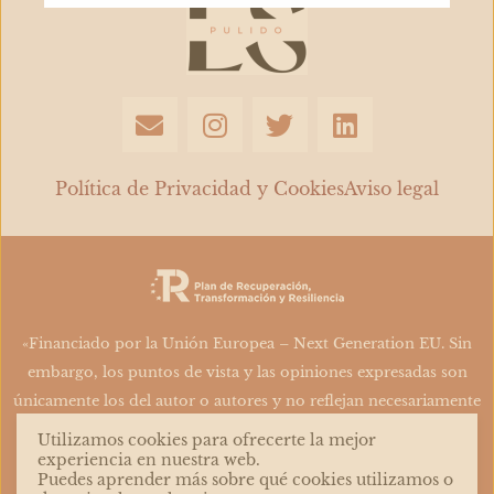
E
I
T
L
n
n
w
i
v
s
i
n
e
t
t
k
Política de Privacidad y Cookies
Aviso legal
l
a
t
e
o
g
e
d
p
r
r
i
e
a
n
m
«Financiado por la Unión Europea – Next Generation EU. Sin
embargo, los puntos de vista y las opiniones expresadas son
únicamente los del autor o autores y no reflejan necesariamente
los de la Unión Europea o la Comisión Europea. Ni la Unión
Utilizamos cookies para ofrecerte la mejor
Europea ni la Comisión Europea pueden ser consideradas
experiencia en nuestra web.
Puedes aprender más sobre qué cookies utilizamos o
responsables de las mismas»