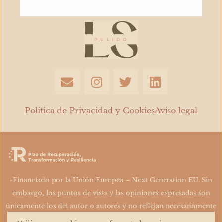
E
I
T
L
n
n
w
i
v
s
i
n
e
t
t
k
Política de Privacidad y Cookies
Aviso legal
l
a
t
e
o
g
e
d
p
r
r
i
e
a
n
m
«Financiado por la Unión Europea – Next Generation EU. Sin
embargo, los puntos de vista y las opiniones expresadas son
únicamente los del autor o autores y no reflejan necesariamente
los de la Unión Europea o la Comisión Europea. Ni la Unión