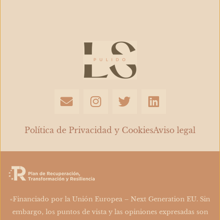
y
trabajar
[GUÍA
2026]
E
I
T
L
n
n
w
i
v
s
i
n
e
t
t
k
Política de Privacidad y Cookies
Aviso legal
l
a
t
e
o
g
e
d
p
r
r
i
e
a
n
m
«Financiado por la Unión Europea – Next Generation EU. Sin
embargo, los puntos de vista y las opiniones expresadas son