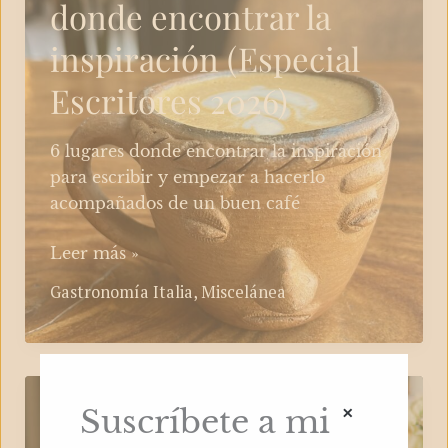
donde encontrar la
inspiración (Especial
Escritores 2026)
6 lugares donde encontrar la inspiración
para escribir y empezar a hacerlo
acompañados de un buen café
6
Leer más »
lugares
Gastronomía Italia
,
Miscelánea
en
Florencia
donde
encontrar
×
la
Los 7 mejores cafés de
Suscríbete a mi
inspiración