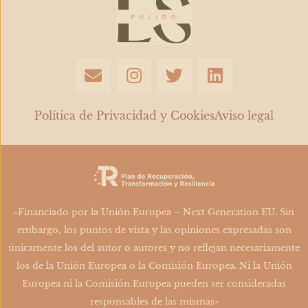
E
I
T
L
n
n
w
i
v
s
i
n
e
t
t
k
Política de Privacidad y Cookies
Aviso legal
l
a
t
e
o
g
e
d
p
r
r
i
e
a
n
m
«Financiado por la Unión Europea – Next Generation EU. Sin
embargo, los puntos de vista y las opiniones expresadas son
únicamente los del autor o autores y no reflejan necesariamente
los de la Unión Europea o la Comisión Europea. Ni la Unión
Europea ni la Comisión Europea pueden ser consideradas
responsables de las mismas»