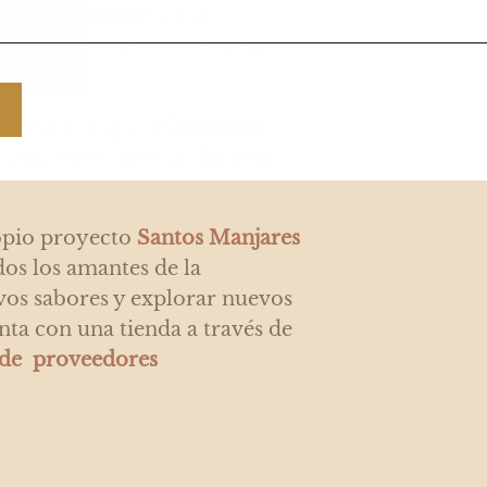
r
Paraíso Foodie
sobre
ezo
dentro del Sol de México
e mexicanos para
Cocineros
a guía internacional
Taco de
ropio proyecto
Santos Manjares
os los amantes de la
os sabores y explorar nuevos
nta con una tienda a través de
 de proveedores