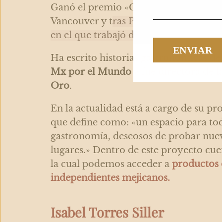
Ganó el premio «Canadá a voces» po
Vancouver y t
ras Pimienta lanzó
Ader
en el que trabajó durante 4 años.
Ha escrito historias gastronómicas d
Mx por el Mundo
y fue directora de l
Oro
.
En la actualidad está a cargo de su p
que define como: «un espacio para tod
gastronomía, deseosos de probar nuev
lugares.» Dentro de este proyecto cue
la cual podemos acceder a
productos
independientes mejicanos.
Isabel Torres Siller