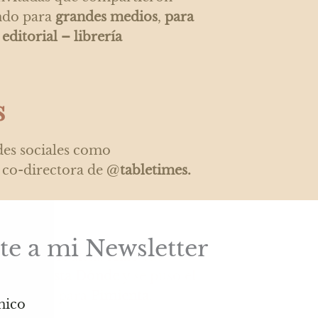
ando para
grandes medios
,
para
editorial – librería
s
es sociales como
co-directora de @
tabletimes.
te a mi Newsletter
ería periodista. Hizo sus
n la
Revista Dónde
y se puso el
imera vez para
Pimienta
.
nico