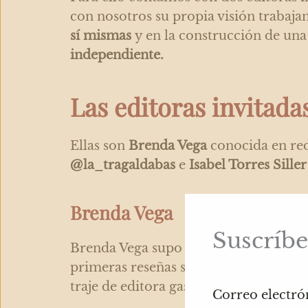
con nosotros su propia visión trabaj
sí mismas
y en la construcción de una
independiente.
Las editoras invitada
Ellas son
Brenda Vega
conocida en red
@la_tragaldabas
e
Isabel Torres Siller
Brenda Vega
Suscríbe
Brenda Vega supo desde pequeña que s
primeras reseñas sobre restaurantes e
traje de editora gastronómica por pr
Correo electró