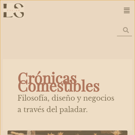
Ir
Men
al
contenido
Crónicas
Comestibles
Filosofía, diseño y negocios
a través del paladar.