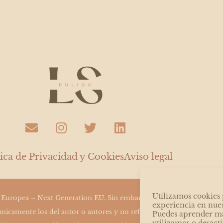
E
I
T
L
n
n
w
i
v
s
i
n
e
t
t
k
tica de Privacidad y Cookies
Aviso legal
l
a
t
e
o
g
e
d
p
r
r
i
Utilizamos cookies 
 Europea – Next Generation EU. Sin embargo, los puntos de vista y 
e
a
n
experiencia en nue
nicamente los del autor o autores y no reflejan necesariamente los 
Puedes aprender má
m