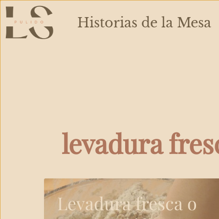
Ir
al
Historias de la Mesa
contenido
levadura fres
Levadura fresca o