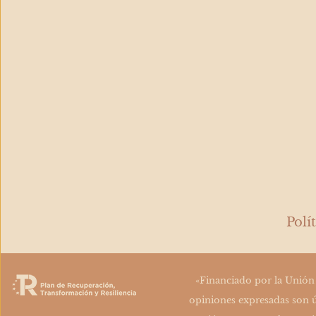
mejor?
Polí
«Financiado por la Unión
opiniones expresadas son ú