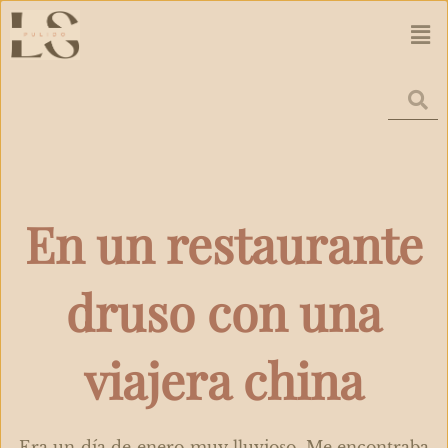
Ir
Men
al
contenido
En un restaurante
druso con una
viajera china
Era un día de enero muy lluvioso. Me encontraba