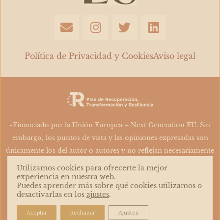
E
I
T
L
n
n
w
i
v
s
i
n
e
t
t
k
Política de Privacidad y Cookies
Aviso legal
l
a
t
e
o
g
e
d
p
r
r
i
e
a
n
m
«Financiado por la Unión Europea – Next Generation EU. Sin
embargo, los puntos de vista y las opiniones expresadas son
únicamente los del autor o autores y no reflejan necesariamente
los de la Unión Europea o la Comisión Europea. Ni la Unión
Utilizamos cookies para ofrecerte la mejor
Europea ni la Comisión Europea pueden ser consideradas
experiencia en nuestra web.
Puedes aprender más sobre qué cookies utilizamos o
responsables de las mismas»
desactivarlas en los
ajustes
.
Aceptar
Rechazar
Ajustes