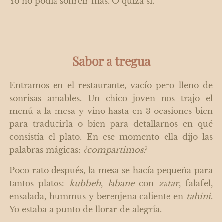
Yo no podía sonreír más. O quizá sí.
Sabor a tregua
Entramos en el restaurante, vacío pero lleno de
sonrisas amables. Un chico joven nos trajo el
menú a la mesa y vino hasta en 3 ocasiones bien
para traducirla o bien para detallarnos en qué
consistía el plato. En ese momento ella dijo las
palabras mágicas:
¿compartimos?
Poco rato después, la mesa se hacía pequeña para
tantos platos:
kubbeh
,
labane
con
zatar
, falafel,
ensalada, hummus y berenjena caliente en
tahini
.
Yo estaba a punto de llorar de alegría.