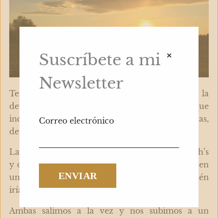
×
Suscríbete a mi
Newsletter
Tengo la firme creencia, de que este sonido la
defendía de la indiferencia o la maldad. Y que
incluso le ayudaba a crear conexiones más puras,
Correo electrónico
desinteresadas y sencillamente, bonitas.
La cuestión es que después de los suficientes uoh’s
y de acabar convirtiendo a un gélido receptor en
un generoso ayudante, ella decidió que también
iría a comer.
Ambas salimos a la vez y nos subimos a un