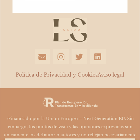
días
calurosos
de
junio​
E
I
T
L
n
n
w
i
v
s
i
n
e
t
t
k
Política de Privacidad y Cookies
Aviso legal
l
a
t
e
o
g
e
d
p
r
r
i
e
a
n
m
«Financiado por la Unión Europea – Next Generation EU. Sin
embargo, los puntos de vista y las opiniones expresadas son
únicamente los del autor o autores y no reflejan necesariamente