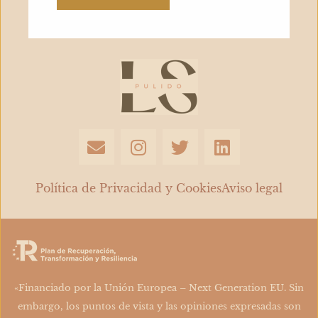
recorrió
Vasili
Grossman​
E
I
T
L
n
n
w
i
v
s
i
n
e
t
t
k
Política de Privacidad y Cookies
Aviso legal
l
a
t
e
o
g
e
d
p
r
r
i
e
a
n
m
«Financiado por la Unión Europea – Next Generation EU. Sin
embargo, los puntos de vista y las opiniones expresadas son